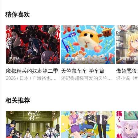
敏正等明星演员精彩演绎的日本动漫，大结局剧情已揭晓
（已完结），手机免费观看高清未删减完整版动漫全集就
猜你喜欢
上星空电影网，更多相关信息可移步至豆瓣动漫、电视猫
或剧情网等平台了解。
2.0
5.0
已完结
更新至第12集
更新至12集
。
魔都精兵的奴隶第二季
天竺鼠车车 学车篇
傲娇恶役
2026 / 日本 / 广濑裕也,鬼头明里,宫本侑芽,日野麻里,立花日菜
还记得超级可爱的天竺鼠车车么？5月
轻小说《
相关推荐