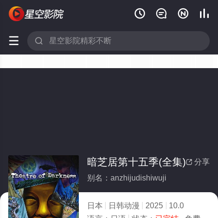






暗芝居第十五季(全集)
分享

别名：anzhijudishiwuji
日本
日韩动漫
2025
10.0