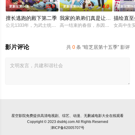
10.0
4.0
更新至第04集
更新至第06集
更新至第06
擅长逃跑的殿下第二季
我家的弟弟们真是让您费心了
描绘直至
公元1333年，为武士统治日本奠定基石的镰仓幕府，因其所信
高一结束的春假，糸因为母亲再婚而
女高中生
影片评论
共
0
条 “暗芝居第十五季” 影评
星空影院
免费提供高清电视剧、综艺、动漫、无删减电影大全在线观看
Copyright © 2023 dsdrkj.com All Rights Reserved
津ICP备62005707号