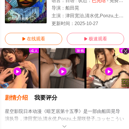
语言：
日语
状态：
已完结
- 免费在线观看
导演：
船田晃
主演：
津田宽治,清水优,Ponzu,土屋咲登子,コッセこういち,阿久泽菜菜,星野勇太,小柳日菜,丸山京夏,大岛叶子,,新纳敏
已完结/大结局
更新时间：
2025-10-27
在线观看
极速观看


剧情介绍
我要评分
星空影院日本动漫《暗芝居第十五季》是一部由船田晃导
演执导，津田宽治,清水优,Ponzu,土屋咲登子,コッセこうい
ち,阿久泽菜菜,星野勇太,小柳日菜,丸山京夏,大岛叶子,,新纳
