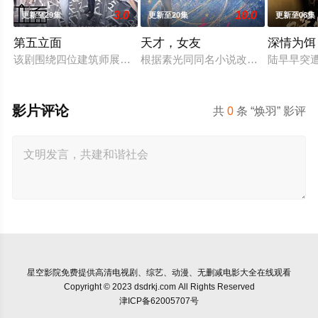
3.0
10.0
更新至29集
更新至20集
更新至06集
第五立面
天才，女友
深情为饵
该剧围绕四位建筑师展开，讲述了他们在中意合作项目中面对专
根据素光同同名小说改编。江逾白长
陆早早突
影片评论
共
0
条 “焕羽” 影评
星空影院
免费提供高清电视剧、综艺、动漫、无删减电影大全在线观看
Copyright © 2023 dsdrkj.com All Rights Reserved
津ICP备62005707号