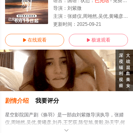
语言：
国语
状态：
已完结
- 免费在线观看
导演：
刘紫微
主演：
张婧仪,周翊然,吴优,黄曦彦,刘丹,王艺荻,陈玺旭,黄毅,孙天宇,何廖侣匀,刘孜,曹卫宇,吕晓霖,崔航
已完结/大结局
更新时间：
2025-09-21
在线观看
极速观看


剧情介绍
我要评分
星空影院国产剧《焕羽》是一部由刘紫微导演执导，张婧
仪,周翊然,吴优,黄曦彦,刘丹,王艺荻,陈玺旭,黄毅,孙天宇,何
廖侣匀,刘孜,曹卫宇,吕晓霖,崔航等明星演员精彩演绎的大
