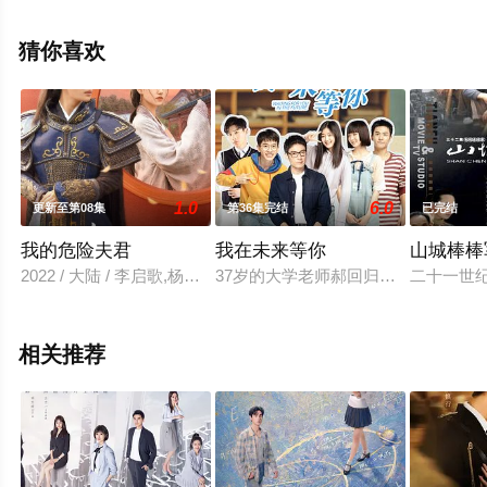
陆电视剧，大结局剧情已揭晓（已完结），手机免费观看
高清未删减完整版电视剧全集就上星空电影网，更多相关
猜你喜欢
信息可移步至豆瓣电视剧、电视猫或剧情网等平台了解。
。
1.0
6.0
更新至第08集
第36集完结
已完结
我的危险夫君
我在未来等你
山城棒棒
2022 / 大陆 / 李启歌,杨晓婷,王翰闻
37岁的大学老师郝回归，因为人生和
二十一世
相关推荐