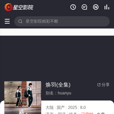






焕羽(全集)
分享

别名：huanyu
大陆
国产
2025
8.0