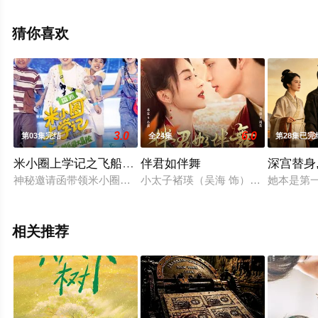
费观看高清未删减完整版电视剧全集就上星空电影网，更
多相关信息可移步至豆瓣电视剧、电视猫或剧情网等平台
猜你喜欢
了解。
。
3.0
6.0
第03集完结
全24集
第28集已完
米小圈上学记之飞船乐园大冒险
伴君如伴舞
深宫替身
神秘邀请函带领米小圈来到飞船乐园，闯关得宝藏活动激发了米
小太子褚瑛（吴海 饰）意外结识了小
她本是第
相关推荐