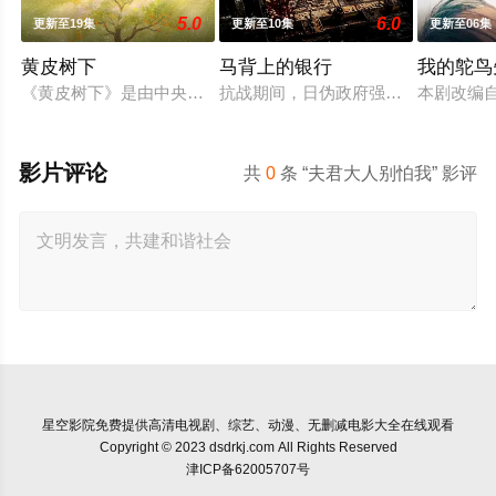
5.0
6.0
更新至19集
更新至10集
更新至06集
黄皮树下
马背上的银行
我的鸵鸟
《黄皮树下》是由中央广播电视总台农业农村节目中心联合中共郁
抗战期间，日伪政府强行推广、使用由
本剧改编
影片评论
共
0
条 “夫君大人别怕我” 影评
星空影院
免费提供高清电视剧、综艺、动漫、无删减电影大全在线观看
Copyright © 2023 dsdrkj.com All Rights Reserved
津ICP备62005707号