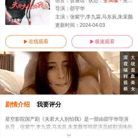
语言：
普通话
状态：
全36集
- 免费在线观看
导演：
邵宇华
主演：
张紫宁,李九霖,马东辰,朱茉颜
1-1全集/大结局
更新时间：
2024-04-03
在线观看
极速观看


剧情介绍
我要评分
星空影院国产剧《夫君大人别怕我》是一部由邵宇华导演
执导，张紫宁,李九霖,马东辰,朱茉颜等明星演员精彩演绎的
中国大陆电视剧，大结局剧情已揭晓（1-1全集），手机免
