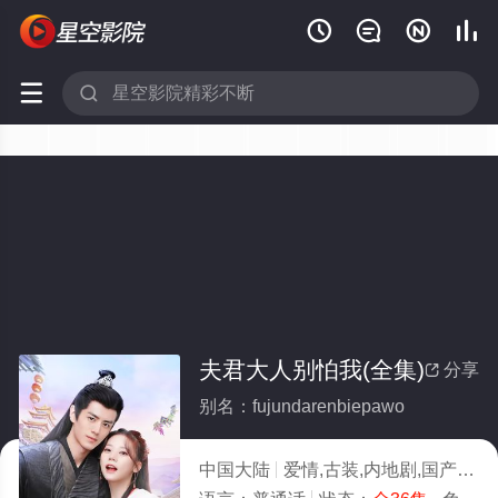






夫君大人别怕我(全集)
分享

别名：fujundarenbiepawo
中国大陆
爱情,古装,内地剧,国产
20