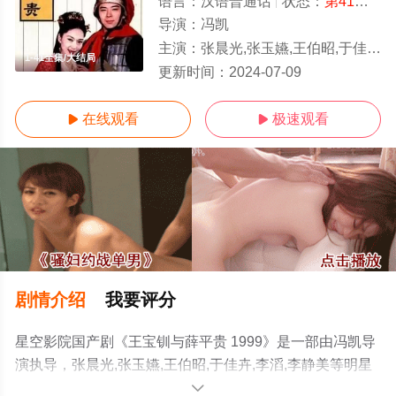
语言：
汉语普通话
状态：
第41集完结
导演：
冯凯
主演：
张晨光,张玉嬿,王伯昭,于佳卉,李滔,李静美
1-41全集/大结局
更新时间：
2024-07-09
在线观看
极速观看


剧情介绍
我要评分
星空影院国产剧《王宝钏与薛平贵 1999》是一部由冯凯导
演执导，张晨光,张玉嬿,王伯昭,于佳卉,李滔,李静美等明星
演员精彩演绎的中国台湾电视剧，大结局剧情已揭晓（1-
