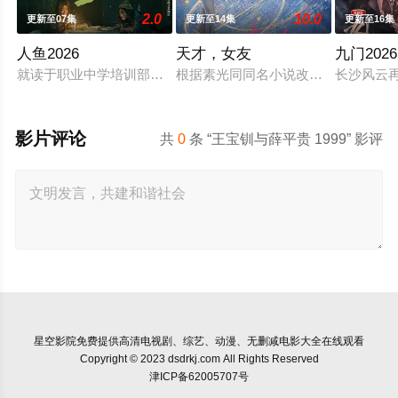
2.0
10.0
更新至07集
更新至14集
更新至16集
人鱼2026
天才，女友
九门2026
就读于职业中学培训部的花季女生苏琳（黄杨钿甜 饰），虽自小
根据素光同同名小说改编。江逾白长
长沙风云
影片评论
共
0
条 “王宝钏与薛平贵 1999” 影评
星空影院
免费提供高清电视剧、综艺、动漫、无删减电影大全在线观看
Copyright © 2023 dsdrkj.com All Rights Reserved
津ICP备62005707号