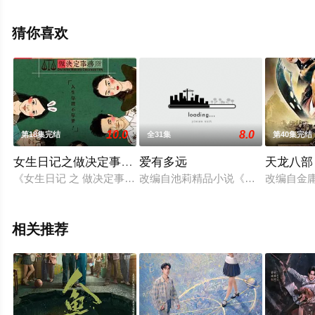
41全集），手机免费观看高清未删减完整版电视剧全集就
上星空电影网，更多相关信息可移步至豆瓣电视剧、电视
猜你喜欢
猫或剧情网等平台了解。
。
10.0
8.0
第18集完结
全31集
第40集完结
女生日记之做决定事务所
爱有多远
天龙八部 
《女生日记 之 做决定事务所》是一部以北大各色学霸怪咖的专
改编自池莉精品小说《所以》的热点
改编自金
相关推荐