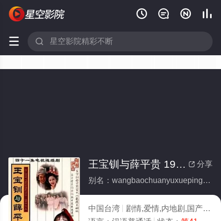






王宝钏与薛平贵 1999(全集)
分享

别名：wangbaochuanyuxuepinggui1999
中国台湾
剧情,爱情,内地剧,国产
19