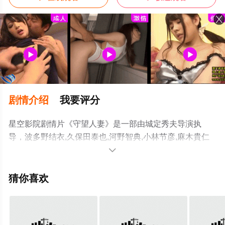
剧情介绍
我要评分
星空影院剧情片《守望人妻》是一部由城定秀夫导演执
导，波多野结衣,久保田泰也,河野智典,小林节彦,麻木貴仁
等明星演员精彩演绎的日本电影，手机免费观看高清未删

减完整版电影大全就上星空电影网，更多相关信息可移步
至豆瓣电影、电视猫或剧情网等平台了解。
猜你喜欢