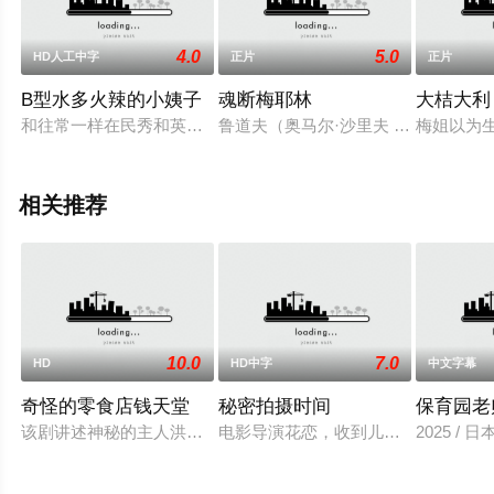
。
4.0
5.0
HD人工中字
正片
正片
B型水多火辣的小姨子
魂断梅耶林
大桔大利
和往常一样在民秀和英熙夫妇原本生活幸福，忙于出差的英熙因
鲁道夫（奥马尔·沙里夫 Omar Sh
梅姐以为
相关推荐
10.0
7.0
HD
HD中字
中文字幕
奇怪的零食店钱天堂
秘密拍摄时间
保育园老
该剧讲述神秘的主人洪子卖能够实现人们愿望的神秘零食，以及
电影导演花恋，收到儿时玩伴兼名导
2025 / 