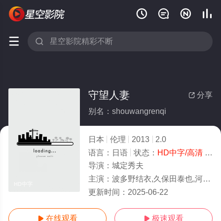






守望人妻
分享

别名：shouwangrenqi
日本
伦理
2013
2.0
语言：
日语
状态：
HD中字/高清
- 免费在线观看
导演：
城定秀夫
主演：
波多野结衣,久保田泰也,河野智典,小林节彦,麻木貴仁
HD中字
更新时间：
2025-06-22
在线观看
极速观看

