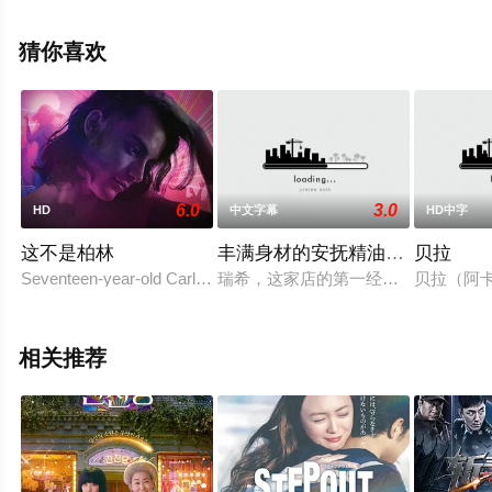
全就上星空电影网，更多相关信息可移步至豆瓣电影、电
视猫或剧情网等平台了解。
猜你喜欢
。
6.0
3.0
HD
中文字幕
HD中字
这不是柏林
丰满身材的安抚精油按摩
贝拉
Seventeen-year-old Carlos doesn't fit in anywh
瑞希，这家店的第一经理。她的专长
贝拉（阿卡
相关推荐