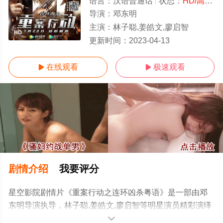
语言：
汉语普通话
状态：
HD/高清
-
导演：
邓东明
主演：
林子聪,姜皓文,廖启智
HD
更新时间：
2023-04-13
在线观看
极速观看


剧情介绍
我要评分
星空影院剧情片《重案行动之连环凶杀粤语》是一部由邓
东明导演执导，林子聪,姜皓文,廖启智等明星演员精彩演绎
的中国大陆电影，手机免费观看高清未删减完整版电影大
