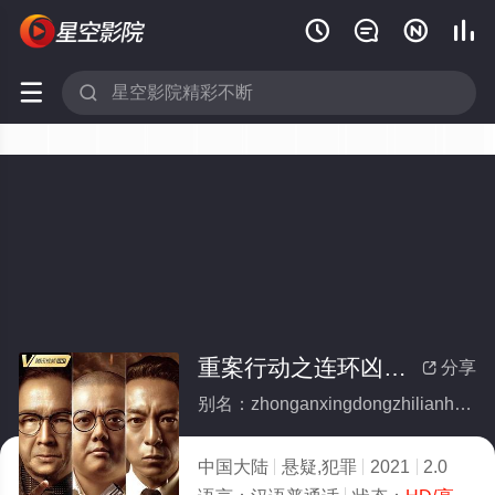






重案行动之连环凶杀粤语
分享

别名：zhonganxingdongzhilianhuanxiongshayueyu
中国大陆
悬疑,犯罪
2021
2.0