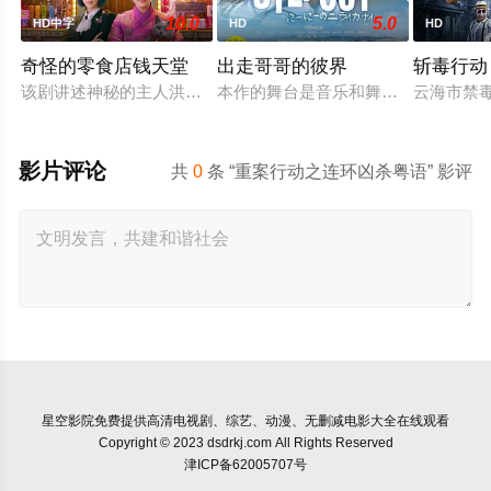
10.0
5.0
HD中字
HD
HD
奇怪的零食店钱天堂
出走哥哥的彼界
斩毒行动
该剧讲述神秘的主人洪子卖能够实现人们愿望的神秘零食，以及
本作的舞台是音乐和舞蹈融入生活的
云海市禁
影片评论
共
0
条 “重案行动之连环凶杀粤语” 影评
星空影院
免费提供高清电视剧、综艺、动漫、无删减电影大全在线观看
Copyright © 2023 dsdrkj.com All Rights Reserved
津ICP备62005707号