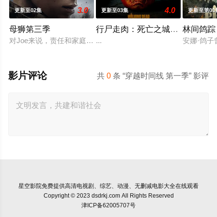
3.0
4.0
更新至02集
更新至03集
更新至第01
母狮第三季
行尸走肉：死亡之城第三季
林间鸽踪
对Joe来说，责任和家庭的内忧外患愈演愈烈，未知的阴谋萦绕。
...
安娜·鸽
影片评论
共
0
条 “穿越时间线 第一季” 影评
星空影院
免费提供高清电视剧、综艺、动漫、无删减电影大全在线观看
Copyright © 2023 dsdrkj.com All Rights Reserved
津ICP备62005707号