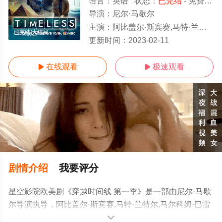
语言：
英语
状态：
已完结
- 免费在线观看
导演：
尼尔·马歇尔
主演：
阿比盖尔·斯宾赛,马特·兰特尔,马尔科姆·巴雷特,佩特逊·约瑟夫,沙基纳·贾弗里,克劳迪娅·多米特,高兰·维斯耶克,苏
已完结/大结局
更新时间：
2023-02-11
在线观看
极速观看


剧情介绍
我要评分
星空影院欧美剧《穿越时间线 第一季》是一部由尼尔·马歇
尔导演执导，阿比盖尔·斯宾赛,马特·兰特尔,马尔科姆·巴雷
特,佩特逊·约瑟夫,沙基纳·贾弗里,克劳迪娅·多米特,高兰·维
