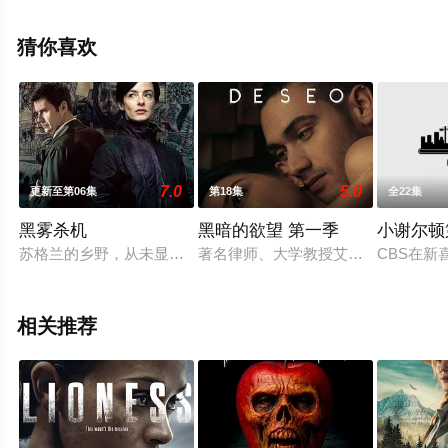
斯耶克,苏珊娜·汤姆森,安妮·沃斯奇等明星演员精彩演绎的
美国电视剧，大结局剧情已揭晓（已完结），手机免费观
猜你喜欢
看高清未删减完整版电视剧全集就上星空电影网，更多相
关信息可移步至豆瓣电视剧、电视猫或剧情网等平台了
解。
7.0
5.0
更新至第06集
第18集
全22集
。
黑雾杀机
黑暗的欲望 第一季
小谢尔顿
苏格兰的乡野，从未显得如此阴森可怖。
著名律师、大学教授艾玛·苏拉里斯
CBS在新喜
相关推荐