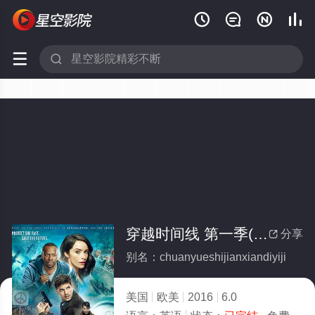






穿越时间线 第一季(全集)
分享

别名：chuanyueshijianxiandiyiji
美国
欧美
2016
6.0